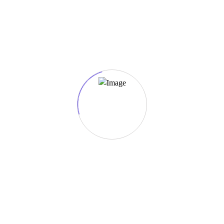
22-02-2026 @ 14:00
Albaida
Sirocco Series
3ª Carrera Sirocco
Series: Oliva
11-01-2026 @ 08:00 -
11-01-2026 @ 14:00
Oliva
Sirocco Series
500 Km de Oliva
06-12-2025 @ 08:00 -