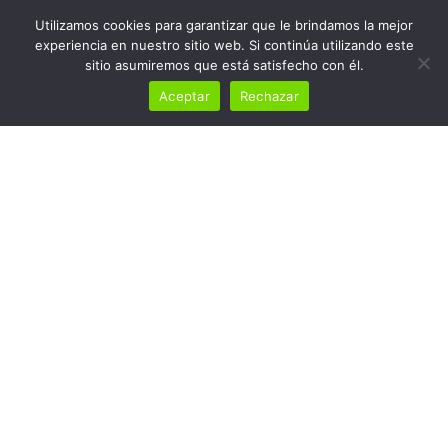
Utilizamos cookies para garantizar que le brindamos la mejor
experiencia en nuestro sitio web. Si continúa utilizando este
sitio asumiremos que está satisfecho con él.
Aceptar
Rechazar
7ª Carrera Sirocco
Series: Oliva
Home
7ª Carrera Sirocco Series: Oliva