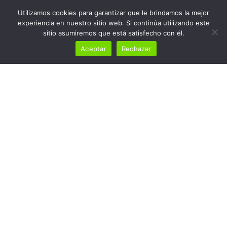
Utilizamos cookies para garantizar que le brindamos la mejor
experiencia en nuestro sitio web. Si continúa utilizando este
sitio asumiremos que está satisfecho con él.
Aceptar
Rechazar
Sirocco Series 2025:
Oliva II
INICIACIÓN
Home
Sirocco Series 2025: Oliva II INICIACIÓN