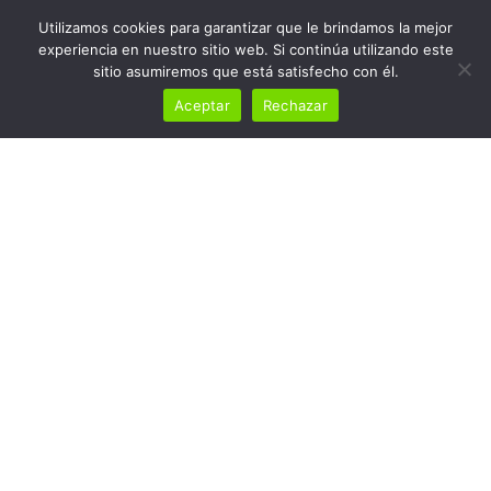
Utilizamos cookies para garantizar que le brindamos la mejor
experiencia en nuestro sitio web. Si continúa utilizando este
sitio asumiremos que está satisfecho con él.
Aceptar
Rechazar
Sirocco Series 2024:
Oliva Paddock
Home
Sirocco Series 2024: Oliva Paddock